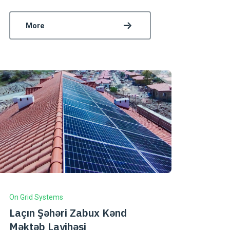
More
On Grid Systems
Laçın Şəhəri Zabux Kənd
Məktəb Layihəsi