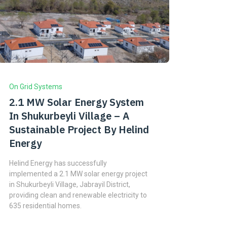
On Grid Systems
2.1 MW Solar Energy System
In Shukurbeyli Village – A
Sustainable Project By Helind
Energy
Helind Energy has successfully
implemented a 2.1 MW solar energy project
in Shukurbeyli Village, Jabrayil District,
providing clean and renewable electricity to
635 residential homes.