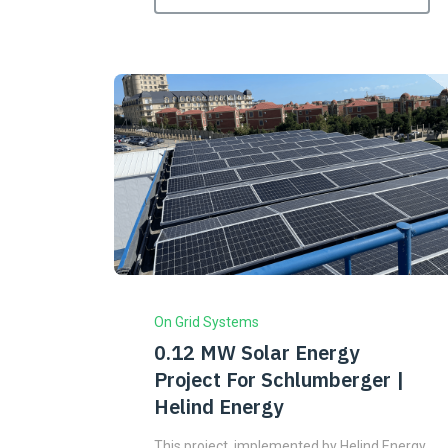
On Grid Systems
0.12 MW Solar Energy
Project For Schlumberger |
Helind Energy
This project, implemented by Helind Energy