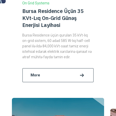
On Grid Systems
Bursa Residence Üçün 35
KVt-Lıq On-Grid Günəş
Enerjisi Layihəsi
Bursa Residence üçün qurulan 35 kVt-lıq
on-grid sistem, 60 ədəd 585 W-lıq half-cell
panel ilə ildə 84,000 kVt-saat təmiz enerji
istehsal edərək elektrik xərclərinə qənaət və
ətraf mühitə fayda təmin edir.
More