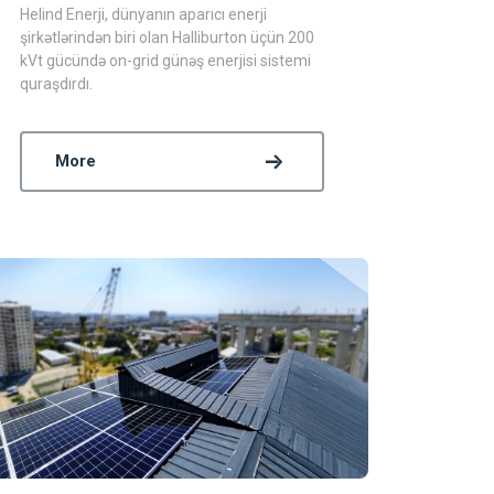
Helind Enerji, dünyanın aparıcı enerji
şirkətlərindən biri olan Halliburton üçün 200
kVt gücündə on-grid günəş enerjisi sistemi
quraşdırdı.
More