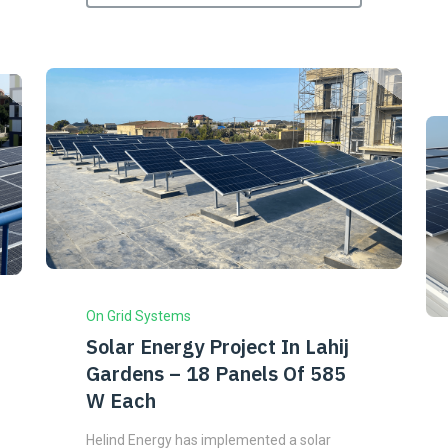
On Grid Systems
Solar Energy Project In Lahij
Gardens – 18 Panels Of 585
W Each
Helind Energy has implemented a solar