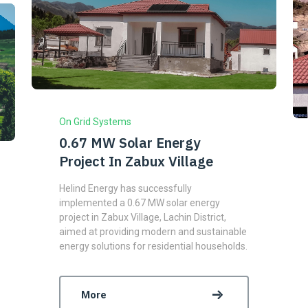
On Grid Systems
0.67 MW Solar Energy
Project In Zabux Village
Helind Energy has successfully
implemented a 0.67 MW solar energy
project in Zabux Village, Lachin District,
aimed at providing modern and sustainable
energy solutions for residential households.
More