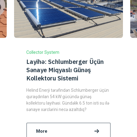
Collector System
Layihə: Schlumberger Üçün
Sənaye Miqyaslı Günəş
Kollektoru Sistemi
Helind Enerji tərəfindən Schlumberger üçün
quraşdırılan 54 kW gücündə günəş
kollektoru layihəsi. Gündəlik 6.5 ton isti su ilə
sənaye xərclərini necə azaltdıq?
More