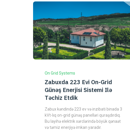
On Grid Systems
Zabuxda 223 Evi On-Grid
Günəş Enerjisi Sistemi Ilə
Təchiz Etdik
Zabux kəndində 223 ev və inzibati binada 3
kVt-lıq on-grid günəş panelləri quraşdırdıq.
Bu layihə elektrik xərclərində böyük qənaət
və təmiz enerjiyə imkan yaradır.