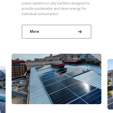
power system in Lahij Gardens designed to
provide sustainable and clean energy for
individual consumption.
More