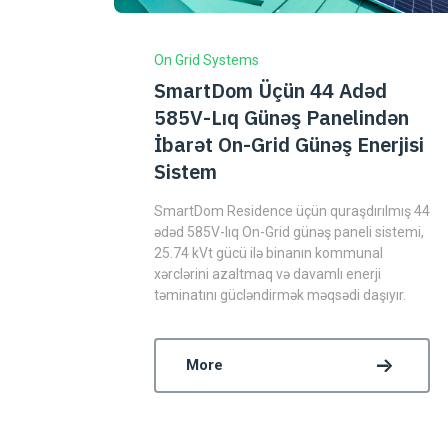
On Grid Systems
SmartDom Üçün 44 Adəd
585V-Lıq Günəş Panelindən
İbarət On-Grid Günəş Enerjisi
Sistem
SmartDom Residence üçün quraşdırılmış 44
ədəd 585V-lıq On-Grid günəş paneli sistemi,
25.74 kVt gücü ilə binanın kommunal
xərclərini azaltmaq və davamlı enerji
təminatını gücləndirmək məqsədi daşıyır.
More