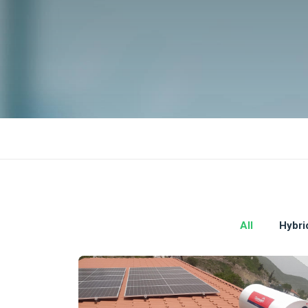
All
Hybri