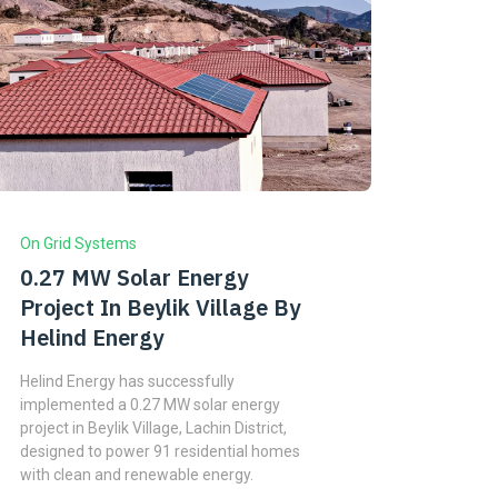
On Grid Systems
0.27 MW Solar Energy
Project In Beylik Village By
Helind Energy
Helind Energy has successfully
implemented a 0.27 MW solar energy
project in Beylik Village, Lachin District,
designed to power 91 residential homes
with clean and renewable energy.