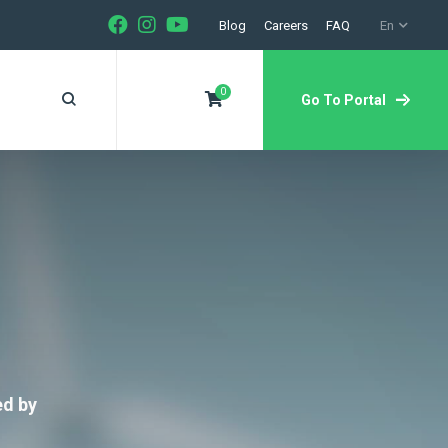
Blog
Careers
FAQ
En
0
Go To Portal
ed by