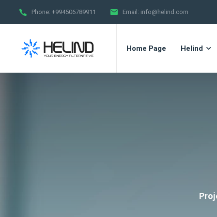
Phone:
+994506789911
Email:
info@helind.com
Home Page
Helind
Proj