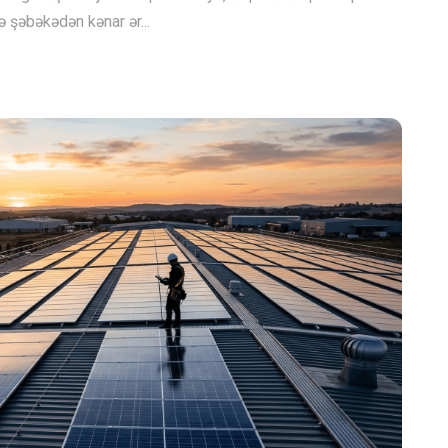
ə şəbəkədən kənar ər...