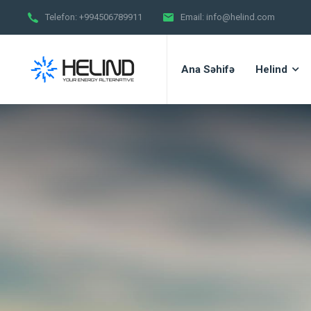
Telefon:
+994506789911
Email:
info@helind.com
Ana Səhifə
Helind