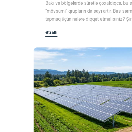
Bakı və bölgələrdə sürətlə çoxaldıqca, bu 
"mövsümi" qrupların da sayı artır. Bəs sərm
tapmaq üçün nələrə diqqət etməlisiniz? Şirk
Ətraflı