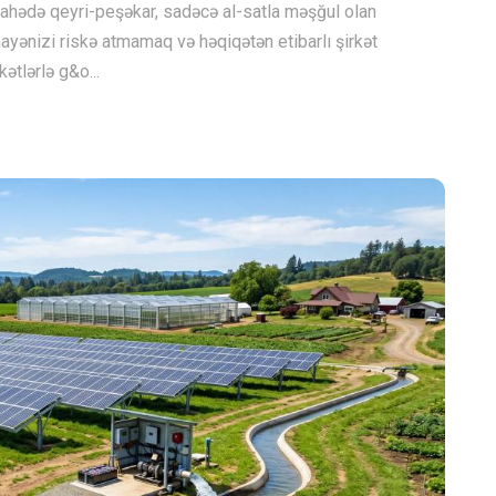
sahədə qeyri-peşəkar, sadəcə al-satla məşğul olan
ayənizi riskə atmamaq və həqiqətən etibarlı şirkət
ətlərlə g&o...