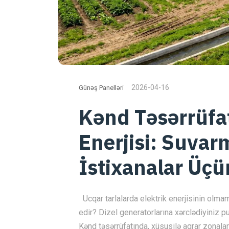
2026-04-16
Günəş Panelləri
Kənd Təsərrüfa
Enerjisi: Suvar
İstixanalar Üçü
Ucqar tarlalarda elektrik enerjisinin olma
edir? Dizel generatorlarına xərclədiyiniz pul
Kənd təsərrüfatında, xüsusilə aqrar zonalar