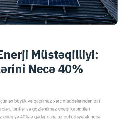
nerji Müstəqilliyi:
lərini Necə 40%
üçün ən böyük və qaçılmaz xərc maddələrindən biri
rcləri, tariflər və gözlənilməz enerji kəsintiləri
əriniz enerjiyə 40%-ə qədər daha az pul ödəyərək necə