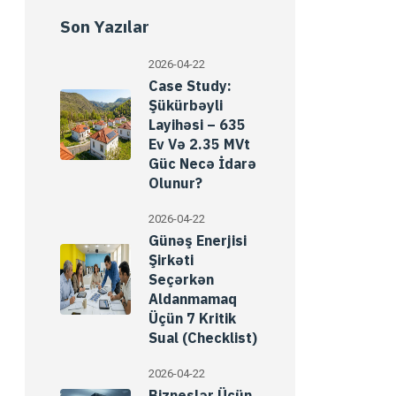
Son Yazılar
2026-04-22
Case Study:
Şükürbəyli
Layihəsi – 635
Ev Və 2.35 MVt
Güc Necə İdarə
Olunur?
2026-04-22
Günəş Enerjisi
Şirkəti
Seçərkən
Aldanmamaq
Üçün 7 Kritik
Sual (Checklist)
2026-04-22
Bizneslər Üçün