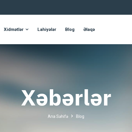
Xidmətlər
Lahiyələr
Blog
Əlaqə
Xəbərlər
Ana Səhifə
Blog