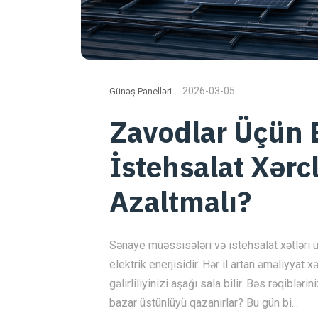
2026-03-05
Günəş Panelləri
Zavodlar Üçün E
İstehsalat Xərc
Azaltmalı?
Sənaye müəssisələri və istehsalat xətləri 
elektrik enerjisidir. Hər il artan əməliyyat xə
gəlirliliyinizi aşağı sala bilir. Bəs rəqibl
bazar üstünlüyü qazanırlar? Bu gün bi...