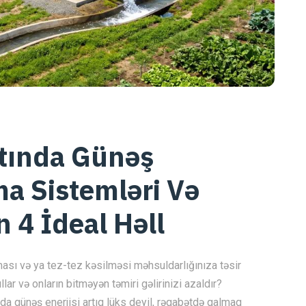
tında Günəş
ma Sistemləri Və
n 4 İdeal Həll
ması və ya tez-tez kəsilməsi məhsuldarlığınıza təsir
lar və onların bitməyən təmiri gəlirinizi azaldır?
da günəş enerjisi artıq lüks deyil, rəqabətdə qalmaq