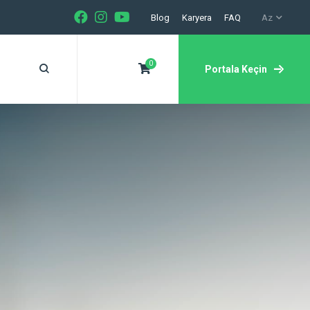
Blog
Karyera
FAQ
Az
0
Portala Keçin