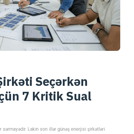
Şirkəti Seçərkən
n 7 Kritik Sual
sərmayədir. Lakin son illər günəş enerjisi şirkətləri