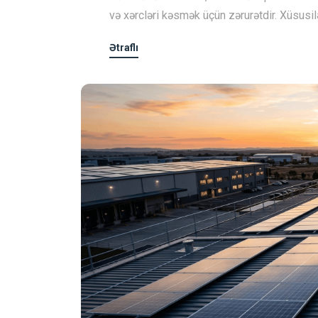
və xərcləri kəsmək üçün zərurətdir. Xüsusil
Ətraflı