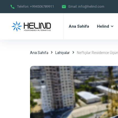
Telefon:
+994506789911
Email:
info@helind.com
Ana Səhifə
Helind
Ana Səhifə
Lahiyələr
Neftçilər Residence Üçün