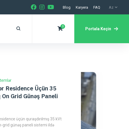
Blog
Karyera
FAQ
Az
0
Portala Keçin
stemlər
ər Residence Üçün 35
 On Grid Günəş Paneli
Residence üçün quraşdırılmış 35 kVt
grid günəş paneli sistemi ildə