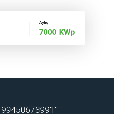
Aylıq
7000
KWp
+994506789911