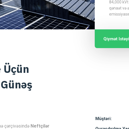
84,000 kVt 
qənaət və ə
emissiyasın
Qiymət Istəy
e Üçün
d Günəş
Müştəri:
ihə çərçivəsində
Neftçilər
Quraşdırılma Yer