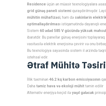
Residence
üçün ən müasir texnologiyalara əsa
grid günəş paneli sistemi
quraşdırılmışdır. La
mühitin mühafizəsi
, həm də
sakinlərin elektri
optimallaşdırılması
istiqamətində dayanıqlı ener
Sistem
60 ədəd 585 V gücündə yüksək məhsulda
ibarətdir. Bu panellər günəş enerjisini toplayaraq
vasitəsilə elektrik enerjisinə çevirir və onu birb
Bu texnologiya sayəsində sistem il ərzində təqr
istehsal edir.
Ətraf Mühitə Təsiri
İllik təxminən
46.2 kq karbon emissiyasının
qar
Daha
təmiz hava və ekoloji mühit
təmin edilir
Alternativ enerjiyə keçid ilə
yaşıl gələcək
prinsip