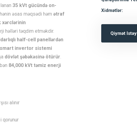
slanan
35 kVt gücündə on-
Xidmətlər:
yihənin əsas məqsədi həm
ətraf
k xərclərinin
ji həlləri təqdim etməkdir.
Qiymət Istəy
rlıqlı half-cell panellərdən
smart invertor sistemi
aşa
dövlət şəbəkəsinə ötürür
.
ibən
84,000 kVt təmiz enerji
şısı alınır
i qorunur