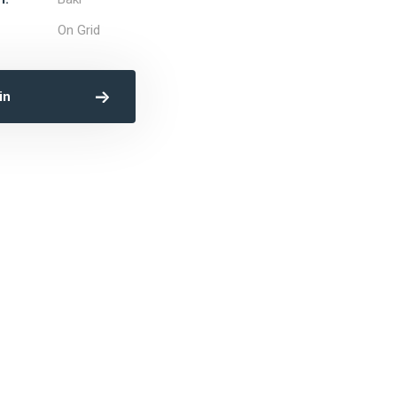
On Grid
in