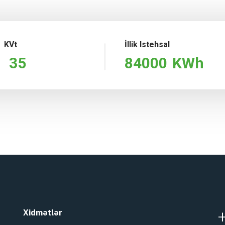
KVt
İllik Istehsal
35
84000
KWh
Xidmətlər