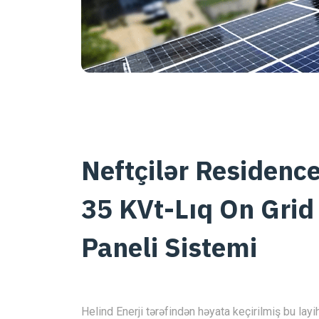
Neftçilər Residenc
35 KVt-Lıq On Gri
Paneli Sistemi
Helind Enerji tərəfindən həyata keçirilmiş bu lay