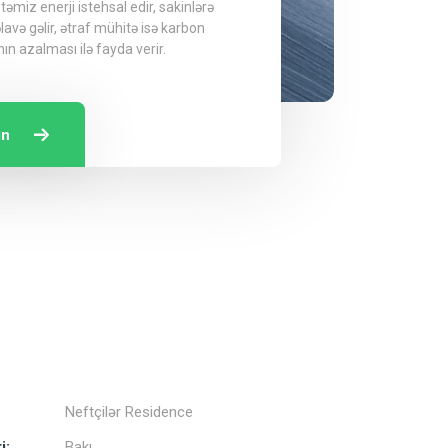
təmiz enerji istehsal edir, sakinlərə
lavə gəlir, ətraf mühitə isə karbon
ın azalması ilə fayda verir.
in
Neftçilər Residence
i:
Bakı