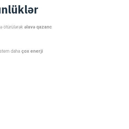
ünlüklər
nə ötürülərək
əlavə qazanc
sistem daha
çox enerji