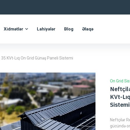
Xidmətlər
Lahiyələr
Blog
Əlaqə
 35 KVt-Lıq On Grid Günəş Paneli Sistemi
On Grid Si
Neftçil
KVt-Lıq
Sistemi
Neftçilər 
gücündə on-