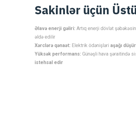
Sakinlər üçün Üst
Əlavə enerji gəliri:
Artıq enerji dövlət şəbəkəsi
əldə edilir
Xərclərə qənaət:
Elektrik ödənişləri
aşağı düşür
Yüksək performans:
Günəşli hava şəraitində 
istehsal edir