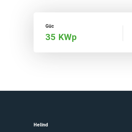
Güc
35
KWp
Helind