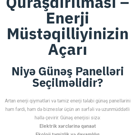
Quraşdırılması –
Enerji
Müstəqilliyinizin
Açarı
Niyə Günəş Panelləri
Seçilməlidir?
Artan enerji qiymətləri və təmiz enerji tələbi günəş panellərini
həm fərdi, həm də bizneslər üçün ən sərfəli və uzunmüddətli
həllə çevirir. Günəş enerjisi sizə:
Elektrik xərclərinə qənaət
Ekoloji təmizlik və davamlılıq