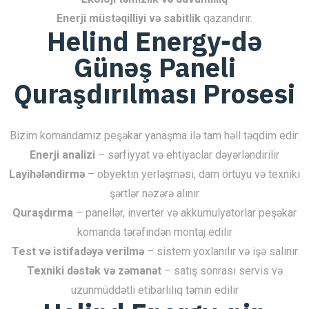
Enerji müstəqilliyi və sabitlik
qazandırır.
Helind Energy-də
Günəş Paneli
Quraşdırılması Prosesi
Bizim komandamız peşəkar yanaşma ilə tam həll təqdim edir:
Enerji analizi
– sərfiyyat və ehtiyaclar dəyərləndirilir
Layihələndirmə
– obyektin yerləşməsi, dam örtüyü və texniki
şərtlər nəzərə alınır
Quraşdırma
– panellər, inverter və akkumulyatorlar peşəkar
komanda tərəfindən montaj edilir
Test və istifadəyə verilmə
– sistem yoxlanılır və işə salınır
Texniki dəstək və zəmanət
– satış sonrası servis və
uzunmüddətli etibarlılıq təmin edilir