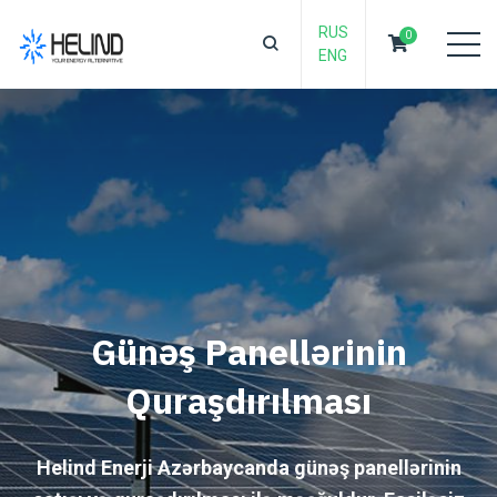
RUS
0
ENG
Günəş Panellərinin
Quraşdırılması
Helind Enerji Azərbaycanda günəş panellərinin