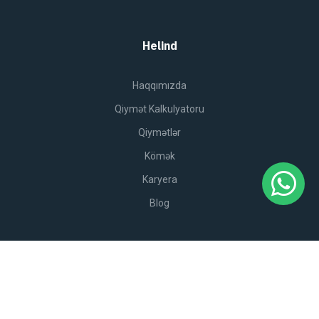
Helind
Haqqımızda
Qiymət Kalkulyatoru
Qiymətlər
Kömək
Karyera
Blog
Xidmətlər
Külək Turbini Quraşdırılması
Günəş Panellərinin Quraşdırılması