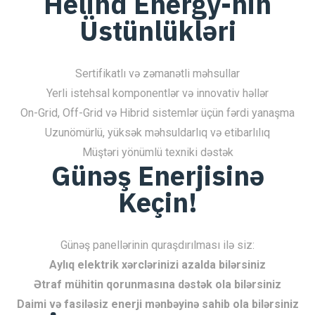
Helind Energy-nin
Üstünlükləri
Sertifikatlı və zəmanətli məhsullar
Yerli istehsal komponentlər və innovativ həllər
On-Grid, Off-Grid və Hibrid sistemlər üçün fərdi yanaşma
Uzunömürlü, yüksək məhsuldarlıq və etibarlılıq
Müştəri yönümlü texniki dəstək
Günəş Enerjisinə
Keçin!
Günəş panellərinin quraşdırılması ilə siz:
Aylıq elektrik xərclərinizi azalda bilərsiniz
Ətraf mühitin qorunmasına dəstək ola bilərsiniz
Daimi və fasiləsiz enerji mənbəyinə sahib ola bilərsiniz