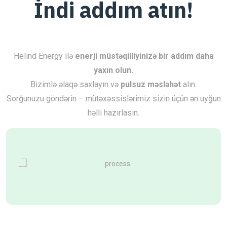
İndi addım atın!
Helind Energy ilə
enerji müstəqilliyinizə bir addım daha
yaxın olun.
Bizimlə əlaqə saxlayın və
pulsuz məsləhət
alın.
Sorğunuzu göndərin – mütəxəssislərimiz sizin üçün ən uyğun
həlli hazırlasın.