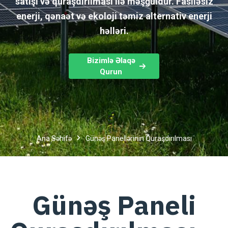
satışı və quraşdırılması ilə məşğuldur. Fasiləsiz
enerji, qənaət və ekoloji təmiz alternativ enerji
həlləri.
Bizimlə Əlaqə
Qurun
Ana Səhifə
Günəş Panellərinin Quraşdırılması
Günəş Paneli