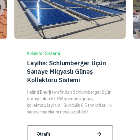
Kollektor Sistemi
Layihə: Schlumberger Üçün
Sənaye Miqyaslı Günəş
Kollektoru Sistemi
Helind Enerji tərəfindən Schlumberger üçün
quraşdırılan 54 kW gücündə günəş
kollektoru layihəsi. Gündəlik 6.5 ton isti su ilə
sənaye xərclərini necə azaltdıq?
Ətraflı