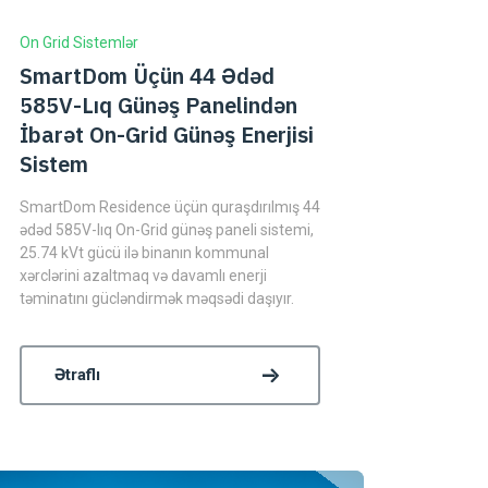
On Grid Sistemlər
SmartDom Üçün 44 Ədəd
585V-Lıq Günəş Panelindən
İbarət On-Grid Günəş Enerjisi
Sistem
SmartDom Residence üçün quraşdırılmış 44
ədəd 585V-lıq On-Grid günəş paneli sistemi,
25.74 kVt gücü ilə binanın kommunal
xərclərini azaltmaq və davamlı enerji
təminatını gücləndirmək məqsədi daşıyır.
Ətraflı