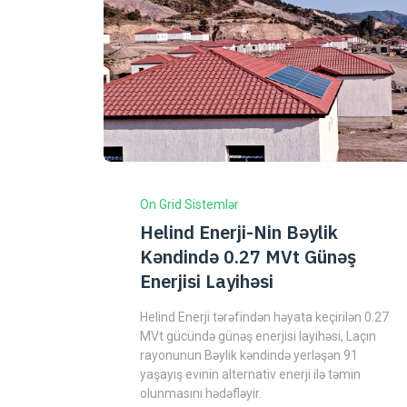
On Grid Sistemlər
Helind Enerji-Nin Bəylik
Kəndində 0.27 MVt Günəş
Enerjisi Layihəsi
Helind Enerji tərəfindən həyata keçirilən 0.27
MVt gücündə günəş enerjisi layihəsi, Laçın
rayonunun Bəylik kəndində yerləşən 91
yaşayış evinin alternativ enerji ilə təmin
olunmasını hədəfləyir.