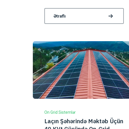
Ətraflı
On Grid Sistemlər
Laçın Şəhərində Məktəb Üçün
40 KVt Gücündə On-Grid