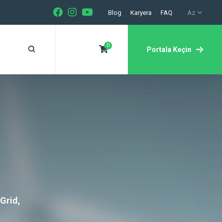
Blog
Karyera
FAQ
Az
0
Portala Keçin
Grid,