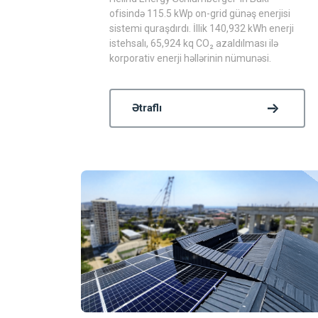
ofisində 115.5 kWp on-grid günəş enerjisi
sistemi quraşdırdı. İllik 140,932 kWh enerji
istehsalı, 65,924 kq CO₂ azaldılması ilə
korporativ enerji həllərinin nümunəsi.
Ətraflı