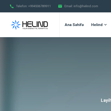
Telefon:
+994506789911
Email:
info@helind.com
Ana Səhifə
Helind
Layi