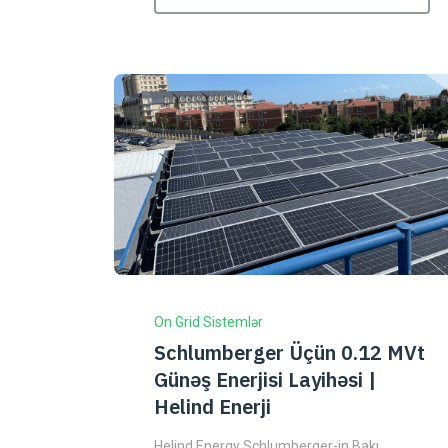
On Grid Sistemlər
Schlumberger Üçün 0.12 MVt
Günəş Enerjisi Layihəsi |
Helind Enerji
Helind Energy Schlumberger-in Bakı