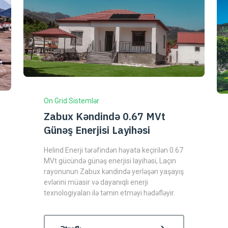
On Grid Sistemlər
Zabux Kəndində 0.67 MVt
Günəş Enerjisi Layihəsi
Helind Enerji tərəfindən həyata keçirilən 0.67
MVt gücündə günəş enerjisi layihəsi, Laçın
rayonunun Zabux kəndində yerləşən yaşayış
evlərini müasir və dayanıqlı enerji
texnologiyaları ilə təmin etməyi hədəfləyir.