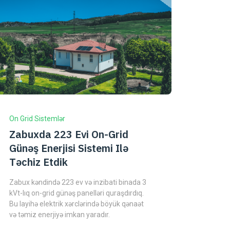
On Grid Sistemlər
Zabuxda 223 Evi On-Grid
Günəş Enerjisi Sistemi Ilə
Təchiz Etdik
Zabux kəndində 223 ev və inzibati binada 3
kVt-lıq on-grid günəş panelləri quraşdırdıq.
Bu layihə elektrik xərclərində böyük qənaət
və təmiz enerjiyə imkan yaradır.