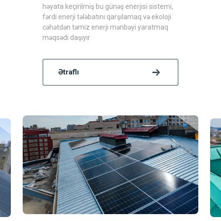
həyata keçirilmiş bu günəş enerjisi sistemi,
fərdi enerji tələbatını qarşılamaq və ekoloji
cəhətdən təmiz enerji mənbəyi yaratmaq
məqsədi daşıyır.
Ətraflı