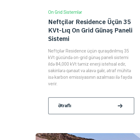
On Grid Sistemlər
Neftçilər Residence Üçün 35
KVt-Lıq On Grid Günəş Paneli
Sistemi
Neftçilər Residence üçün quraşdırılmış 35
kVt gücündə on-grid günəş paneli sistemi
ildə 84,000 kVt təmiz enerji istehsal edir,
sakinlərə qənaət və əlavə gəlir, ətraf mühitə
isə karbon emissiyasının azalması ilə fayda
verir.
Ətraflı