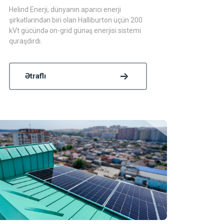
Helind Enerji, dünyanın aparıcı enerji
şirkətlərindən biri olan Halliburton üçün 200
kVt gücündə on-grid günəş enerjisi sistemi
quraşdırdı.
Ətraflı