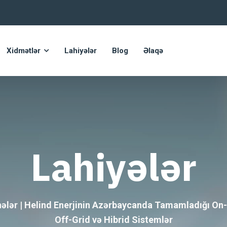
Xidmətlər
Lahiyələr
Blog
Əlaqə
Lahiyələr
hələr | Helind Enerjinin Azərbaycanda Tamamladığı On-
Off-Grid və Hibrid Sistemlər