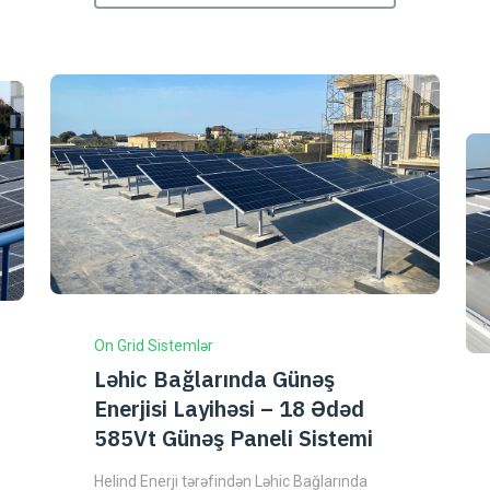
On Grid Sistemlər
Ləhic Bağlarında Günəş
Enerjisi Layihəsi – 18 Ədəd
585Vt Günəş Paneli Sistemi
Helind Enerji tərəfindən Ləhic Bağlarında