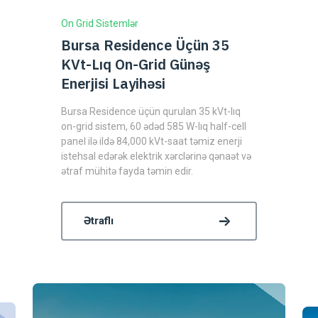
On Grid Sistemlər
Bursa Residence Üçün 35
KVt-Lıq On-Grid Günəş
Enerjisi Layihəsi
Bursa Residence üçün qurulan 35 kVt-lıq
on-grid sistem, 60 ədəd 585 W-lıq half-cell
panel ilə ildə 84,000 kVt-saat təmiz enerji
istehsal edərək elektrik xərclərinə qənaət və
ətraf mühitə fayda təmin edir.
Ətraflı