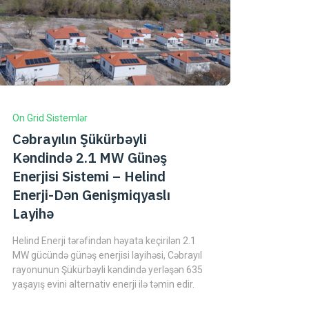
On Grid Sistemlər
Cəbrayılın Şükürbəyli
Kəndində 2.1 MW Günəş
Enerjisi Sistemi – Helind
Enerji-Dən Genişmiqyaslı
Layihə
Helind Enerji tərəfindən həyata keçirilən 2.1
MW gücündə günəş enerjisi layihəsi, Cəbrayıl
rayonunun Şükürbəyli kəndində yerləşən 635
yaşayış evini alternativ enerji ilə təmin edir.