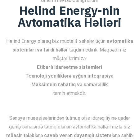
Ümumi məhsuldarlığı artırır
Helind Energy-nin
Avtomatika Həlləri
Helind Energy olaraq biz müxtəlif sahələr üçün
avtomatika
sistemləri və fərdi həllər
təqdim edirik. Məqsədimiz
müştərilərimizə:
Etibarlı idarəetmə sistemləri
Texnoloji yeniliklərə uyğun inteqrasiya
Maksimum rahatlıq və səmərəlilik
təmin etməkdir.
Sənaye müəssisələrindən tutmuş ofis idarəçiliyinə qədər
geniş sahələrdə tətbiq olunan avtomatika həllərimizlə siz
müasir tələblərə cavab verən dayanıqlı sistemlərə
sahib