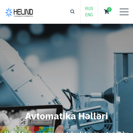
RUS
0
ENG
Avtomatika Həlləri