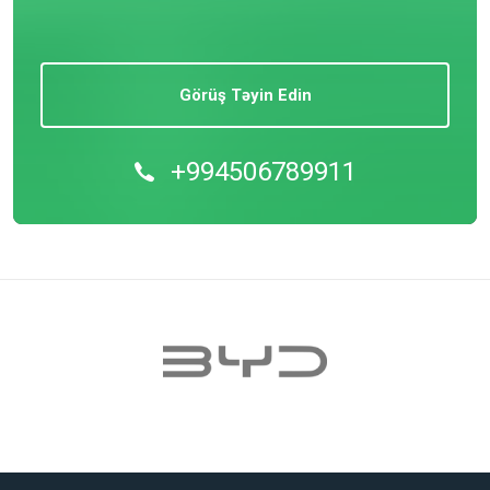
Görüş Təyin Edin
+994506789911