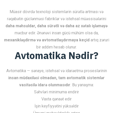
Müasir dövrdə texnoloji sistemlərin sürətlə artması və
rəqabətin güclənməsi fabriklər və istehsal müəssisələrini
daha məhsuldar, daha sürətli və daha az xətalı işləməyə
məcbur edir. Ənənəvi insan gücü mühüm olsa da,
mexanikləşdirmə və avtomatlaşdırmaya keçid
artıq zəruri
bir addım hesab olunur.
Avtomatika Nədir?
Avtomatika — sənaye, istehsal və idarəetmə proseslərinin
insan müdaxiləsi olmadan, tam avtomatik sistemlər
vasitəsilə idarə olunmasıdır
. Bu yanaşma:
Səhvləri minimuma endirir
Vaxta qənaət edir
İşin keyfiyyətini yüksəldir