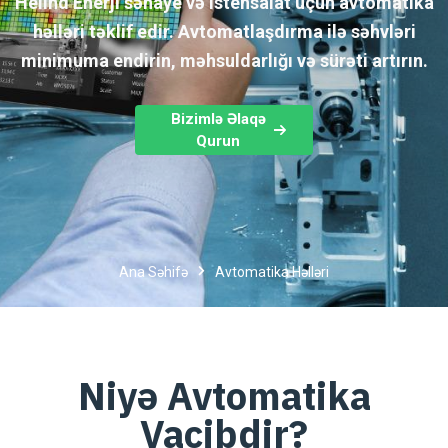
Helind Enerji sənaye və istehsalat üçün avtomatika
həlləri təklif edir. Avtomatlaşdırma ilə səhvləri
minimuma endirin, məhsuldarlığı və sürəti artırın.
Bizimlə Əlaqə
Qurun
Ana Səhifə
Avtomatika Həlləri
Niyə Avtomatika
Vacibdir?