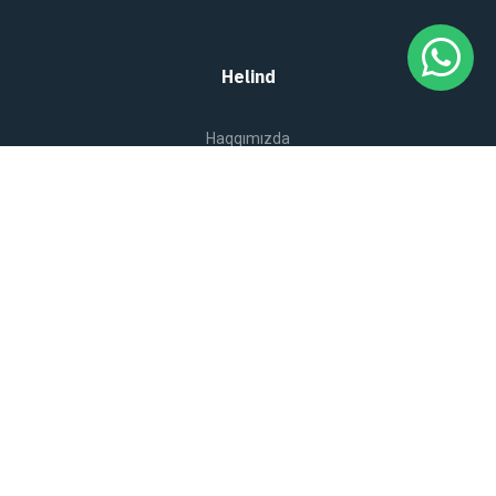
Helind
Haqqımızda
Qiymət Kalkulyatoru
Qiymətlər
Kömək
Karyera
Blog
Xidmətlər
Külək Turbini Quraşdırılması
Günəş Panellərinin Quraşdırılması