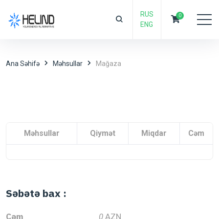
RUS
0
ENG
Ana Səhifə
Məhsullar
Mağaza
Məhsullar
Qiymət
Miqdar
Cəm
Səbətə bax :
Cəm
0
AZN