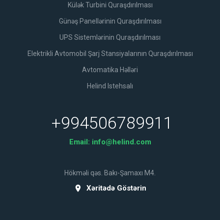
Külək Turbini Quraşdırılması
Günəş Panellərinin Quraşdırılması
UPS Sistemlərinin Quraşdırılması
Elektrikli Avtomobil Şarj Stansiyalarının Quraşdırılması
Avtomatika Həlləri
Helind Istehsalı
+994506789911
Email:
info@helind.com
Hökməli qəs. Bakı-Şamaxı M4.
Xəritədə Göstərin