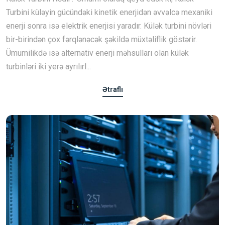
Turbini küləyin gücündəki kinetik enerjidən əvvəlcə mexaniki
enerji sonra isə elektrik enerjisi yaradır. Külək turbini növləri
bir-birindən çox fərqlənəcək şəkildə müxtəliflik göstərir.
Ümumilikdə isə alternativ enerji məhsulları olan külək
turbinləri iki yerə ayrılırl...
Ətraflı