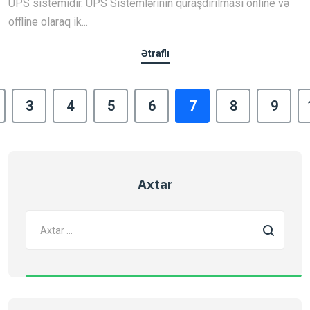
UPS sistemidir. UPS Sistemlərinin quraşdırılması online və
offline olaraq ik...
Ətraflı
3
4
5
6
7
8
9
Axtar