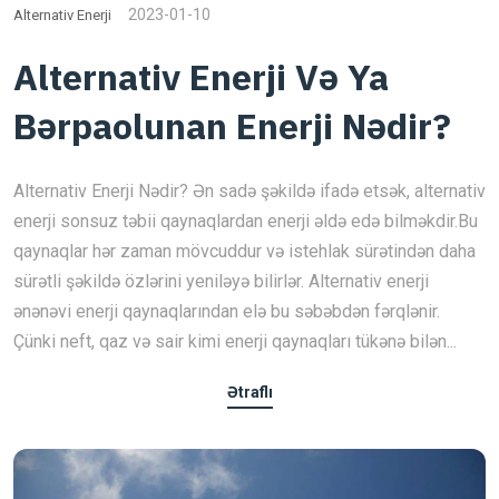
2023-01-10
Alternativ Enerji
Alternativ Enerji Və Ya
Bərpaolunan Enerji Nədir?
Alternativ Enerji Nədir? Ən sadə şəkildə ifadə etsək, alternativ
enerji sonsuz təbii qaynaqlardan enerji əldə edə bilməkdir.Bu
qaynaqlar hər zaman mövcuddur və istehlak sürətindən daha
sürətli şəkildə özlərini yeniləyə bilirlər. Alternativ enerji
ənənəvi enerji qaynaqlarından elə bu səbəbdən fərqlənir.
Çünki neft, qaz və sair kimi enerji qaynaqları tükənə bilən...
Ətraflı