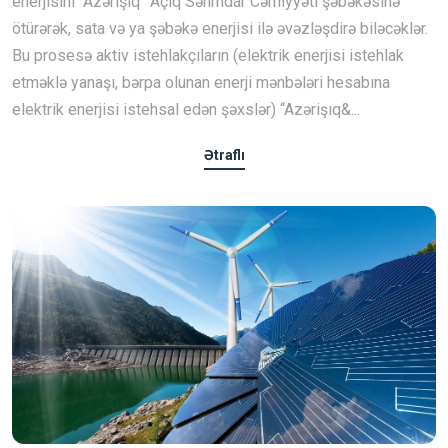
enerjisini “Azərişıq” Açıq Səhmdar Cəmiyyəti şəbəkəsinə
ötürərək, sata və ya şəbəkə enerjisi ilə əvəzləşdirə biləcəklər.
Bu prosesə aktiv istehlakçıların (elektrik enerjisi istehlak
etməklə yanaşı, bərpa olunan enerji mənbələri hesabına
elektrik enerjisi istehsal edən şəxslər) “Azərişıq&...
Ətraflı