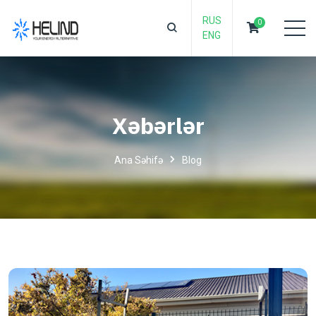
RUS
0
ENG
Xəbərlər
Ana Səhifə
Blog