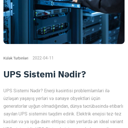
2022-04-11
Külək Turbinləri
UPS Sistemi Nədir?
UPS Sistemi Nədir? Enerji kəsintisi problemləmləri ilə
üzləşən yaşayış yerləri və sənaye obyektləri üçün
generatorlar uyğun olmadığından, dünya təcrübəsində etibarlı
sayılan UPS sistemini təqdim edirik. Elektrik enejisi tez-tez
kəsilən və ya işığa daim ehtiyac olan yerlərdə ən ideal variant