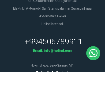
UPS Sistemlərinin Quraşdırılması
Elektrikli Avtomobil Şarj Stansiyalarının Quraşdırılması
Avtomatika Həlləri
Helind Istehsalı
+994506789911
Email:
info@helind.com
Hökməli qəs. Bakı-Şamaxı M4.
Xəritədə Göstərin
© 2026 © Helind Enerji - Bütün Hüquqları Qorunur