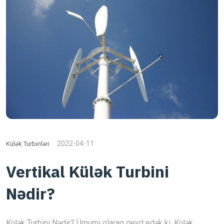
2022-04-11
Külək Turbinləri
Vertikal Külək Turbini
Nədir?
Külək Turbini Nədir? Ümumi olaraq qeyd edək ki, Külək