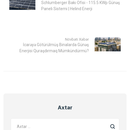
Schlumberger Bakı Ofisi - 115.5 KWp Günəş
Paneli Sistemi | Helind Enerji
Növbəti Xəbər
İcarəyə Götürülmüş Binalarda Günəş
Enerjisi Quraşdırmaq Mümkündürmü?
Axtar