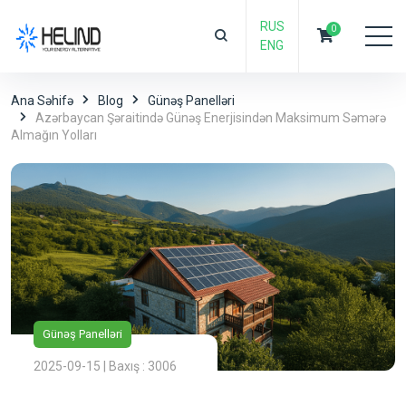
RUS
0
ENG
Ana Səhifə
Blog
Günəş Panelləri
Azərbaycan Şəraitində Günəş Enerjisindən Maksimum Səmərə
Almağın Yolları
Günəş Panelləri
2025-09-15 | Baxış : 3006