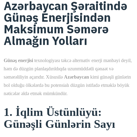
Azərbaycan Şəraitində
Günəş Enerjisindən
Maksimum Səmərə
Almağın Yolları
Günəş enerjisi
texnologiyası təkcə alternativ enerji mənbəyi deyil,
həm də düzgün planlaşdırıldıqda uzunmüddətli qənaət və
səmərəliliyin açarıdır. Xüsusilə
Azərbaycan
kimi günəşli günlərin
bol olduğu ölkələrdə bu potensialı düzgün istifadə etməklə böyük
nəticələr əldə etmək mümkündür.
1. İqlim Üstünlüyü:
Günəşli Günlərin Sayı