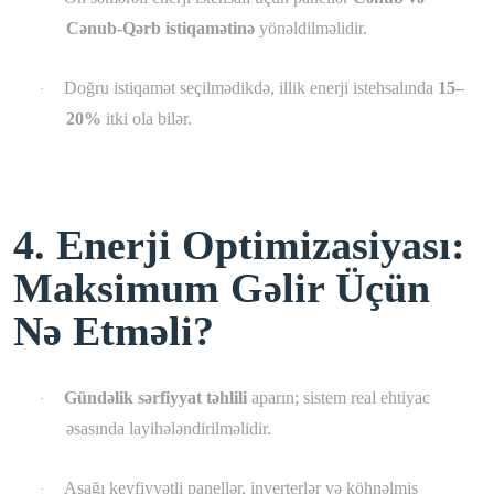
Cənub-Qərb istiqamətinə
yönəldilməlidir.
Doğru istiqamət seçilmədikdə, illik enerji istehsalında
15–
·
20%
itki ola bilər.
4. Enerji Optimizasiyası:
Maksimum Gəlir Üçün
Nə Etməli?
Gündəlik sərfiyyat təhlili
aparın; sistem real ehtiyac
·
əsasında layihələndirilməlidir.
Aşağı keyfiyyətli panellər, inverterlər və köhnəlmiş
·