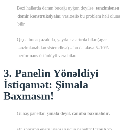
Bəzi hallarda damın bucağı uyğun deyilsə,
tənzimlənən
·
dəmir konstruksiyalar
vasitəsilə bu problem həll oluna
bilir.
Qışda bucaq azaldıla, yayda isə artırıla bilər (əgər
·
tənzimlənəbilən sistemdirsə) – bu da əlavə 5–10%
performans üstünlüyü verə bilər.
3. Panelin Yönəldiyi
İstiqamət: Şimala
Baxmasın!
Günəş panelləri
şimala deyil, cənuba baxmalıdır
.
·
Ən səmərəli enerji istehsalı üçün panellər
Cənub və
·