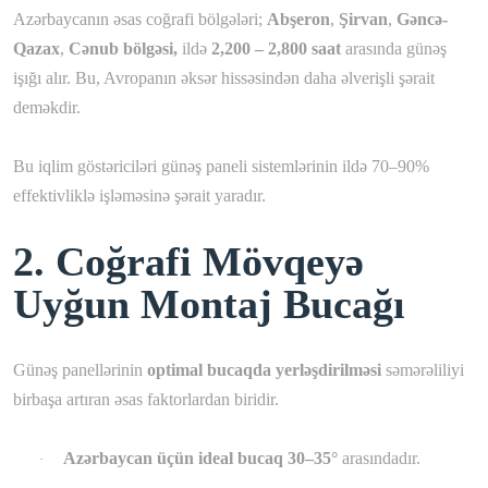
Azərbaycanın əsas coğrafi bölgələri;
Abşeron
,
Şirvan
,
Gəncə-
Qazax
,
Cənub bölgəsi,
ildə
2,200 – 2,800 saat
arasında günəş
işığı alır. Bu, Avropanın əksər hissəsindən daha əlverişli şərait
deməkdir.
Bu iqlim göstəriciləri günəş paneli sistemlərinin ildə 70–90%
effektivliklə işləməsinə şərait yaradır.
2. Coğrafi Mövqeyə
Uyğun Montaj Bucağı
Günəş panellərinin
optimal bucaqda yerləşdirilməsi
səmərəliliyi
birbaşa artıran əsas faktorlardan biridir.
Azərbaycan üçün ideal bucaq 30–35°
arasındadır.
·