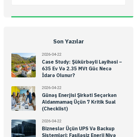
Son Yazılar
2026-04-22
Case Study: Şükürbəyli Layihəsi –
635 Ev Və 2.35 MVt Güc Necə
İdarə Olunur?
2026-04-22
Günəş Enerjisi Şirkəti Seçərkən
Aldanmamaq Üçün 7 Kritik Sual
(Checklist)
2026-04-22
Bizneslər Üçün UPS Və Backup
Sistemləri: Fasiləsiz Enerji Niyə