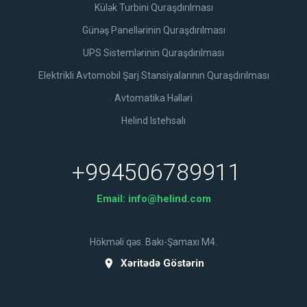
Külək Turbini Quraşdırılması
Günəş Panellərinin Quraşdırılması
UPS Sistemlərinin Quraşdırılması
Elektrikli Avtomobil Şarj Stansiyalarının Quraşdırılması
Avtomatika Həlləri
Helind Istehsalı
+994506789911
Email:
info@helind.com
Hökməli qəs. Bakı-Şamaxı M4.
Xəritədə Göstərin