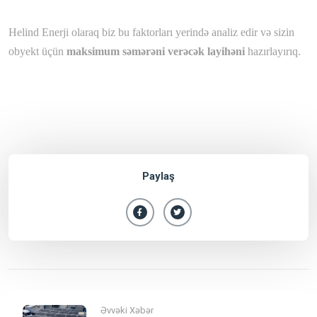
Helind Enerji olaraq biz bu faktorları yerində analiz edir və sizin
obyekt üçün
maksimum səmərəni verəcək layihəni
hazırlayırıq.
Paylaş
Əvvəki Xəbər