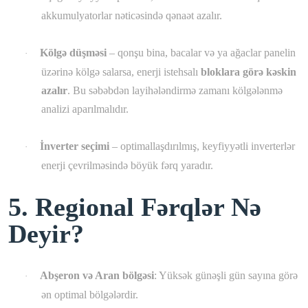
akkumulyatorlar nəticəsində qənaət azalır.
Kölgə düşməsi
– qonşu bina, bacalar və ya ağaclar panelin
·
üzərinə kölgə salarsa, enerji istehsalı
bloklara görə kəskin
azalır
. Bu səbəbdən layihələndirmə zamanı kölgələnmə
analizi aparılmalıdır.
İnverter seçimi
– optimallaşdırılmış, keyfiyyətli inverterlər
·
enerji çevrilməsində böyük fərq yaradır.
5. Regional Fərqlər Nə
Deyir?
Abşeron və Aran bölgəsi
: Yüksək günəşli gün sayına görə
·
ən optimal bölgələrdir.