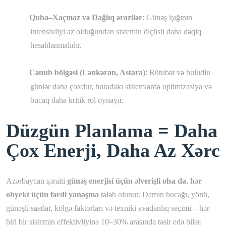
Quba–Xaçmaz və Dağlıq ərazilər
: Günəş işığının
·
intensivliyi az olduğundan sistemin ölçüsü daha dəqiq
hesablanmalıdır.
Cənub bölgəsi (Lənkəran, Astara)
: Rütubət və buludlu
·
günlər daha çoxdur, buradakı sistemlərdə optimizasiya və
bucaq daha kritik rol oynayır.
Düzgün Planlama = Daha
Çox Enerji, Daha Az Xərc
Azərbaycan şəraiti
günəş enerjisi üçün əlverişli olsa da
,
hər
obyekt üçün fərdi yanaşma
tələb olunur. Damın bucağı, yönü,
günəşli saatlar, kölgə faktorları və texniki avadanlıq seçimi – hər
biri bir sistemin effektivliyinə 10–30% arasında təsir edə bilər.