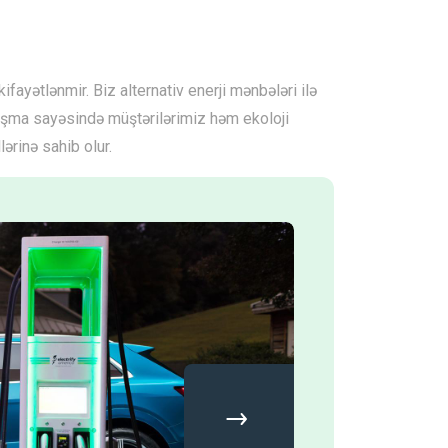
ifayətlənmir. Biz alternativ enerji mənbələri ilə
naşma sayəsində müştərilərimiz həm ekoloji
ərinə sahib olur.
›