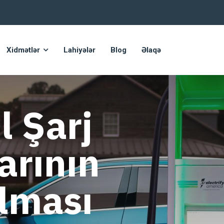
Xidmətlər
Lahiyələr
Blog
Əlaqə
 Şarj
arının
ılması