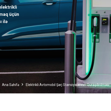
lektrikli
atmaq üçün
 ilə
Ana Səhifə
Elektrikli Avtomobil Şarj Stansiyalarının Quraşdırılması