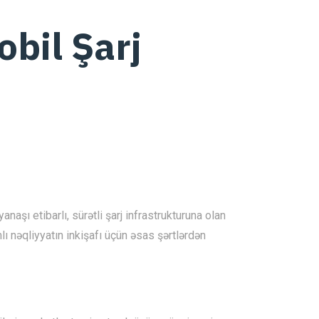
obil Şarj
naşı etibarlı, sürətli şarj infrastrukturuna olan
lı nəqliyyatın inkişafı üçün əsas şərtlərdən