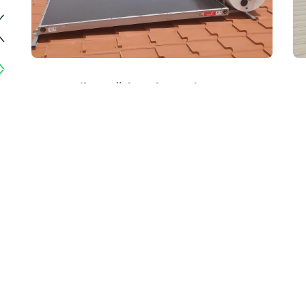
Layihə: Ağdamda Yeni
Yaşayış Evləri Üçün
Chromagen Günəş
Kollektorları (Bakı Abadlıq)