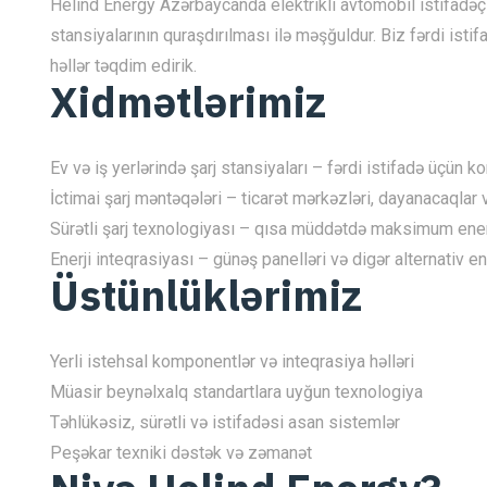
Helind Energy Azərbaycanda elektrikli avtomobil istifadəçi
stansiyalarının quraşdırılması ilə məşğuldur. Biz fərdi isti
həllər təqdim edirik.
Xidmətlərimiz
Ev və iş yerlərində şarj stansiyaları – fərdi istifadə üçün 
İctimai şarj məntəqələri – ticarət mərkəzləri, dayanacaqlar
Sürətli şarj texnologiyası – qısa müddətdə maksimum ener
Enerji inteqrasiyası – günəş panelləri və digər alternativ e
Üstünlüklərimiz
Yerli istehsal komponentlər və inteqrasiya həlləri
Müasir beynəlxalq standartlara uyğun texnologiya
Təhlükəsiz, sürətli və istifadəsi asan sistemlər
Peşəkar texniki dəstək və zəmanət