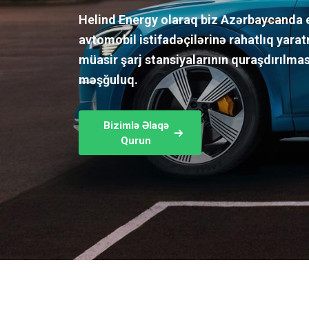
Helind Energy olaraq biz Azərbaycanda e
avtomobil istifadəçilərinə rahatlıq yar
müasir şarj stansiyalarının quraşdırılması
məşğuluq.
Bizimlə Əlaqə
Qurun