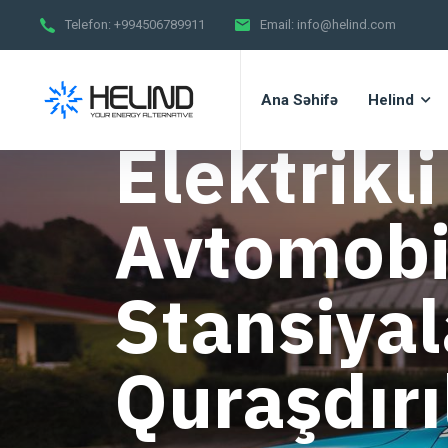
Telefon:
+994506789911
Email:
info@helind.com
Ana Səhifə
Helind
Elektrikli
Avtomobil
Stansiyal
Quraşdır