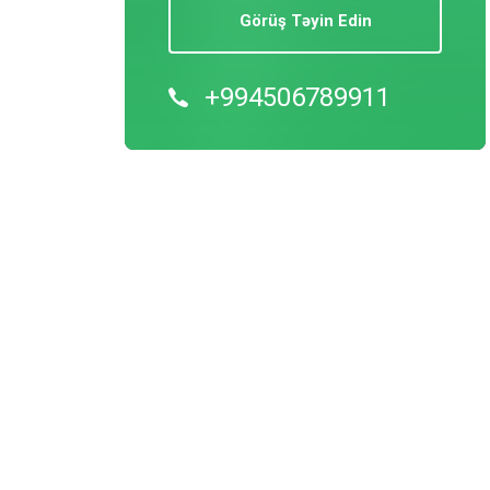
Görüş Təyin Edin
+994506789911