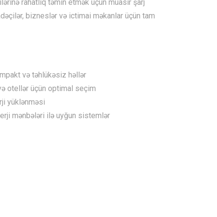
lərinə rahatlıq təmin etmək üçün müasir şarj
fadəçilər, bizneslər və ictimai məkanlar üçün tam
kompakt və təhlükəsiz həllər
 və otellər üçün optimal seçim
ji yüklənməsi
nerji mənbələri ilə uyğun sistemlər