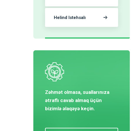
Helind Istehsalı
Zəhmət olmasa, suallarınıza
ətraflı cavab almaq üçün
bizimlə əlaqəyə keçin.