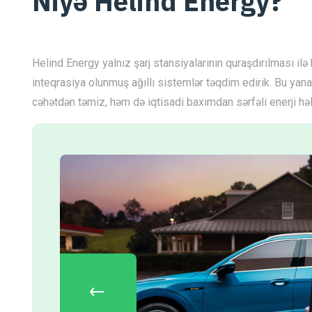
Niyə Helind Energy?
Helind Energy yalnız şarj stansiyalarının quraşdırılması ilə k
inteqrasiya olunmuş ağıllı sistemlər təqdim edirik. Bu ya
cəhətdən təmiz, həm də iqtisadi baxımdan sərfəli enerji həll
‹