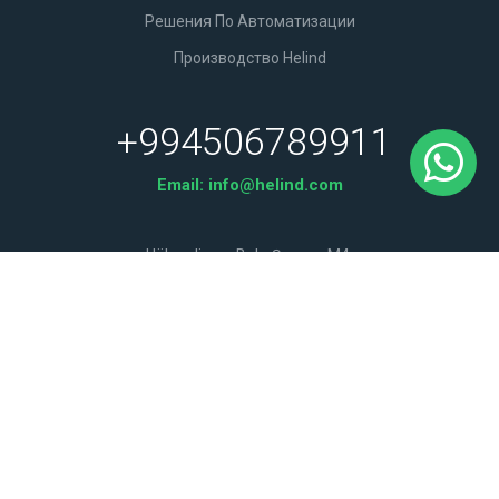
Решения По Автоматизации
Производство Helind
+994506789911
Email:
info@helind.com
Hökməli qəs. Bakı-Şamaxı M4.
Проложить Маршрут
© 2026 © Helind Energy - Все Права Защищены