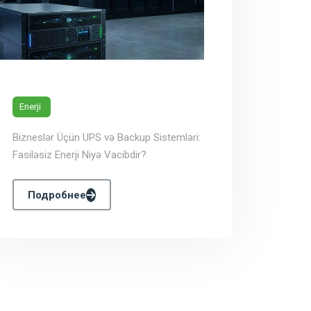
Enerji
Bizneslər Üçün UPS və Backup Sistemləri:
Fasiləsiz Enerji Niyə Vacibdir?
Подробнее