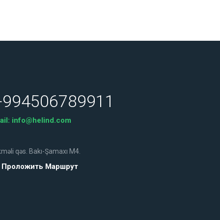
+994506789911
ail:
info@helind.com
məli qəs. Bakı-Şamaxı M4.
Проложить Маршрут