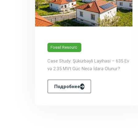
Fossil Resourc
Case Study: Şükürbəyli Layihəsi – 635 Ev
və 2.35 MVt Güc Necə İdarə Olunur?
Подробнее