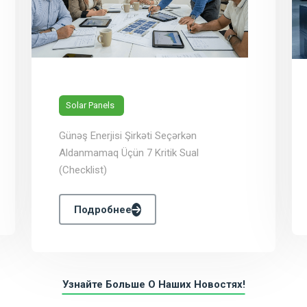
Solar Panels
Günəş Enerjisi Şirkəti Seçərkən
Aldanmamaq Üçün 7 Kritik Sual
(Checklist)
Подробнее
Узнайте Больше О Наших Новостях!