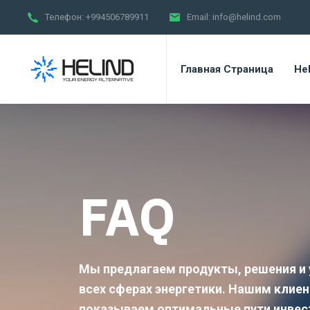
Телефон:
+994506789911
Email:
info@helind.com
Главная Страница
Hel
FAQ
Мы предлагаем продукты, решения и 
всех сферах энергетики. Нашим клие
показываем оптимальные пути инвес