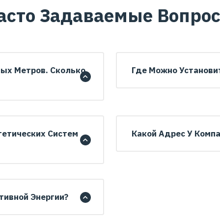
асто Задаваемые Вопро
ых Метров. Сколько
Где Можно Установи
гетических Систем
Какой Адрес У Компа
тивной Энергии?