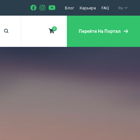
Блог
Карьера
FAQ
Ru
0
Перейти На Портал