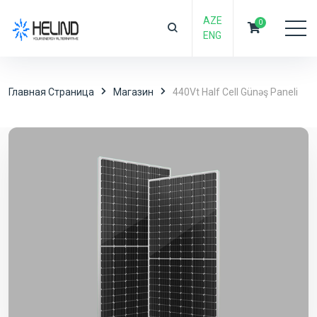
AZE
0
ENG
Главная Страница
Магазин
440Vt Half Cell Günəş Paneli