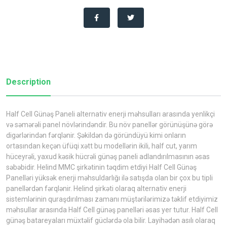
Description
Half Cell Günəş Paneli alternativ enerji məhsulları arasında yenlikçi
və səmərəli panel növlərindəndir. Bu növ panellər görünüşünə görə
digərlərindən fərqlənir. Şəkildən də göründüyü kimi onların
ortasından keçən üfüqi xətt bu modellərin ikili, half cut, yarım
hüceyrəli, yaxud kəsik hücrəli günəş paneli adlandırılmasının əsas
səbəbidir. Helind MMC şirkətinin təqdim etdiyi Half Cell Günəş
Panelləri yüksək enerji məhsuldarlığı ilə satışda olan bir çox bu tipli
panellərdən fərqlənir. Helind şirkəti olaraq alternativ enerji
sistemlərinin quraşdırılması zamanı müştərilərimizə təklif etdiyimiz
məhsullar arasında Half Cell günəş panelləri əsas yer tutur. Half Cell
günəş batareyaları müxtəlif güclərdə ola bilir. Layihədən asılı olaraq