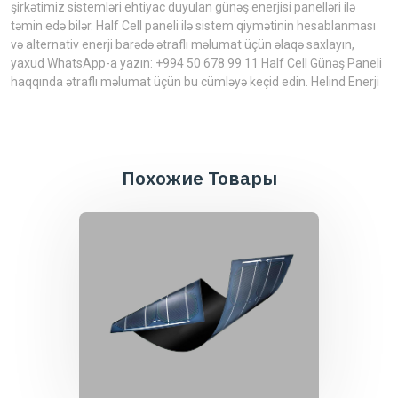
şirkətimiz sistemləri ehtiyac duyulan günəş enerjisi panelləri ilə
təmin edə bilər. Half Cell paneli ilə sistem qiymətinin hesablanması
və alternativ enerji barədə ətraflı məlumat üçün əlaqə saxlayın,
yaxud WhatsApp-a yazın: +994 50 678 99 11 Half Cell Günəş Paneli
haqqında ətraflı məlumat üçün bu cümləyə keçid edin. Helind Enerji
Похожие Товары