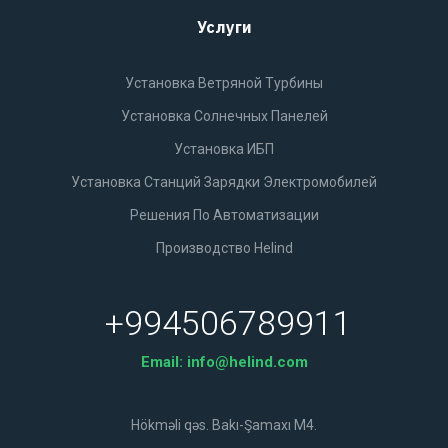
Услуги
Установка Ветряной Турбины
Установка Солнечных Панелей
Установка ИБП
Установка Станций Зарядки Электромобилей
Решения По Автоматизации
Производство Helind
+994506789911
Email:
info@helind.com
Hökməli qəs. Bakı-Şamaxı M4.