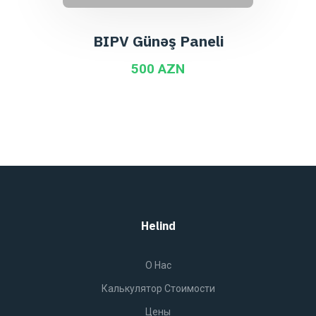
BIPV Günəş Paneli
500 AZN
Helind
O Нас
Калькулятор Стоимости
Цены