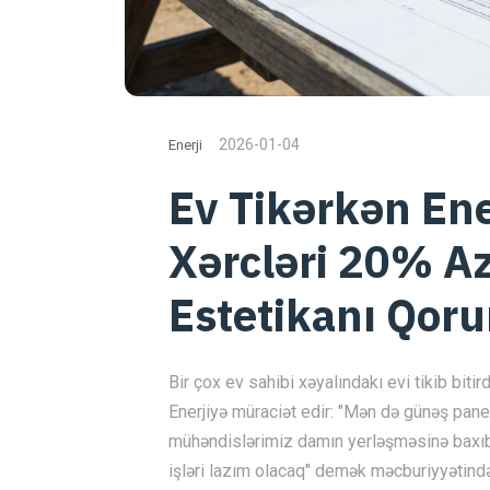
2026-01-04
Enerji
Ev Tikərkən Ene
Xərcləri 20% A
Estetikanı Qoru
Bir çox ev sahibi xəyalındakı evi tikib bit
Enerjiyə müraciət edir: "Mən də günəş panel
mühəndislərimiz damın yerləşməsinə baxıb
işləri lazım olacaq" demək məcburiyyətində 