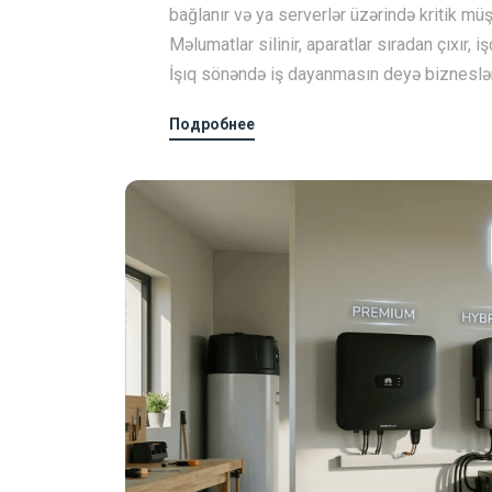
bağlanır və ya serverlər üzərində kritik müştə
Məlumatlar silinir, aparatlar sıradan çıxır, 
İşıq sönəndə iş dayanmasın deyə bizneslər 
Подробнее