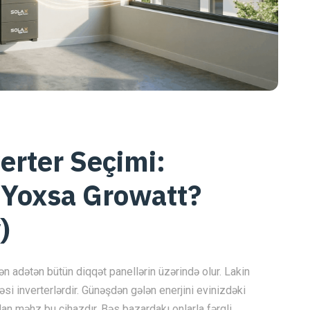
erter Seçimi:
 Yoxsa Growatt?
)
 adətən bütün diqqət panellərin üzərində olur. Lakin
əsi inverterlərdir. Günəşdən gələn enerjini evinizdəki
lan məhz bu cihazdır. Bəs bazardakı onlarla fərqli