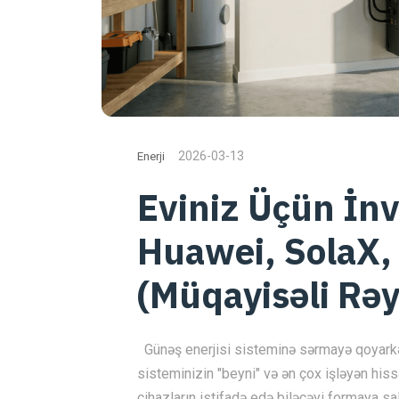
2026-03-13
Enerji
Eviniz Üçün İnv
Huawei, SolaX,
(Müqayisəli Rəy
Günəş enerjisi sisteminə sərmayə qoyarkən
sisteminizin "beyni" və ən çox işləyən hiss
cihazların istifadə edə biləcəyi formaya sa