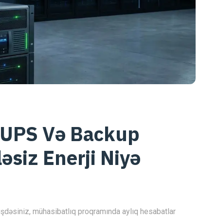
 UPS Və Backup
ləsiz Enerji Niyə
üşdəsiniz, mühasibatlıq proqramında aylıq hesabatlar