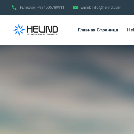
Телефон:
+994506789911
Email:
info@helind.com
Главная Страница
Hel