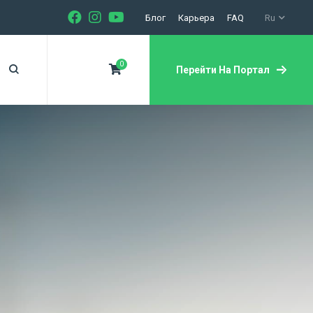
Блог
Карьера
FAQ
Ru
0
Перейти На Портал