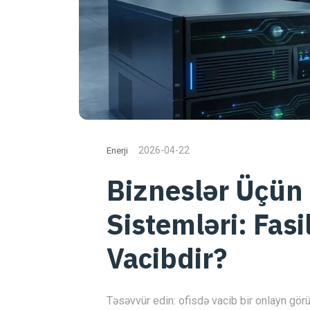
2026-04-22
Enerji
Bizneslər Üçün
Sistemləri: Fasi
Vacibdir?
Təsəvvür edin: ofisdə vacib bir onlayn gör