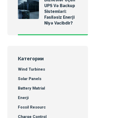
UPS Və Backup
Sistemləri:
Fasiləsiz Enerji
Niyə Vacibdir?
Категории
Wind Turbines
Solar Panels
Battery Matrial
Enerji
Fossil Resourc
Charge Control