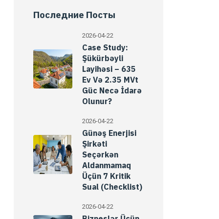
Последние Посты
2026-04-22
Case Study:
Şükürbəyli
Layihəsi – 635
Ev Və 2.35 MVt
Güc Necə İdarə
Olunur?
2026-04-22
Günəş Enerjisi
Şirkəti
Seçərkən
Aldanmamaq
Üçün 7 Kritik
Sual (Checklist)
2026-04-22
Bizneslər Üçün