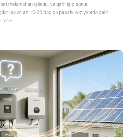
ri məlumatları işlənir... və qəfil işıq sönür.
işçilər isə ən az 15-20 dəqiqə passiv vəziyyətdə qalır.
öz e...