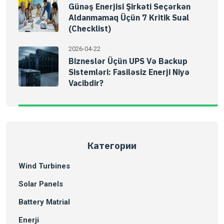
Günəş Enerjisi Şirkəti Seçərkən
Aldanmamaq Üçün 7 Kritik Sual
(Checklist)
2026-04-22
Bizneslər Üçün UPS Və Backup
Sistemləri: Fasiləsiz Enerji Niyə
Vacibdir?
Категории
Wind Turbines
Solar Panels
Battery Matrial
Enerji