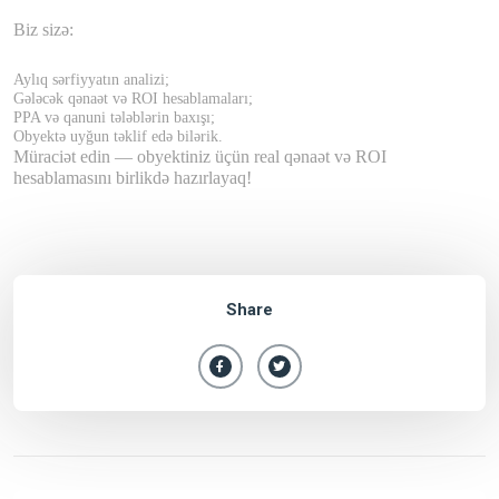
Biz sizə:
Aylıq sərfiyyatın analizi;
Gələcək qənaət və ROI hesablamaları;
PPA və qanuni tələblərin baxışı;
Obyektə uyğun təklif edə bilərik.
Müraciət edin — obyektiniz üçün real qənaət və ROI
hesablamasını birlikdə hazırlayaq!
Share