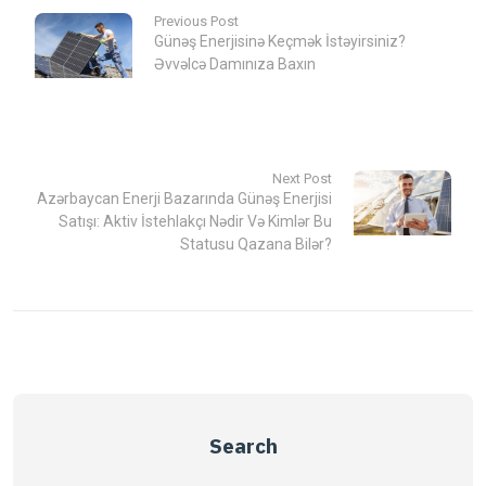
Previous Post
Günəş Enerjisinə Keçmək İstəyirsiniz?
Əvvəlcə Damınıza Baxın
Next Post
Azərbaycan Enerji Bazarında Günəş Enerjisi
Satışı: Aktiv İstehlakçı Nədir Və Kimlər Bu
Statusu Qazana Bilər?
Search