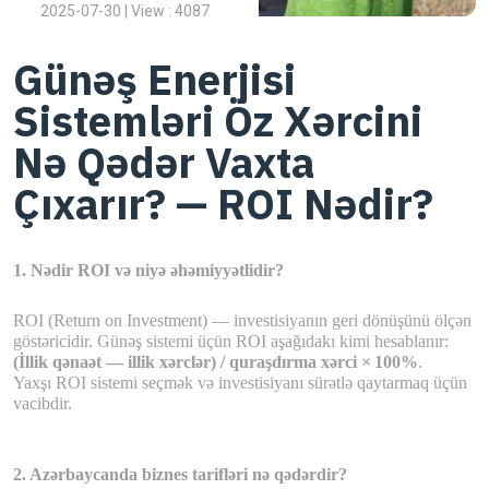
2025-07-30 | View : 4087
Günəş Enerjisi
Sistemləri Öz Xərcini
Nə Qədər Vaxta
Çıxarır? — ROI Nədir?
1. Nədir ROI və niyə əhəmiyyətlidir?
ROI (Return on Investment) — investisiyanın geri dönüşünü ölçən
göstəricidir. Günəş sistemi üçün ROI aşağıdakı kimi hesablanır:
(İllik qənaət — illik xərclər) / quraşdırma xərci ×
100%
.
Yaxşı ROI sistemi seçmək və investisiyanı sürətlə qaytarmaq üçün
vacibdir.
2. Azərbaycanda biznes tarifləri nə qədərdir?