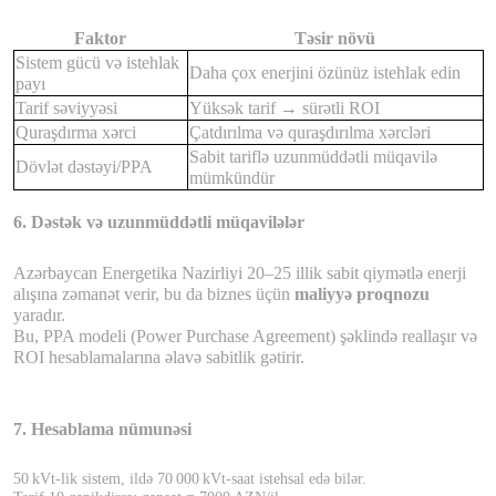
Faktor
Təsir növü
Sistem gücü və istehlak
Daha çox enerjini özünüz istehlak edin
payı
Tarif səviyyəsi
Yüksək tarif → sürətli ROI
Quraşdırma xərci
Çatdırılma və quraşdırılma xərcləri
Sabit tariflə uzunmüddətli müqavilə
Dövlət dəstəyi/PPA
mümkündür
6. Dəstək və uzunmüddətli müqavilələr
Azərbaycan Energetika Nazirliyi 20–25 illik sabit qiymətlə enerji
alışına zəmanət verir, bu da biznes üçün
maliyyə proqnozu
yaradır.
Bu, PPA modeli (Power Purchase Agreement) şəklində reallaşır və
ROI hesablamalarına əlavə sabitlik gətirir.
7. Hesablama nümunəsi
50
kVt-lik sistem, ild
ə
70
000
kVt-saat istehsal ed
ə
bil
ə
r.