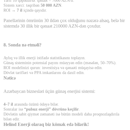
Tarif 10 qəpikdirsə: qənaət = 7000
AZN/il.
Sistem xərci: təqribən
50 000 AZN
.
ROI →
7 il
içində qayıdır.
Panellərinin ömrünün 30 ildən çox olduğunu nəzərə alsaq, belə bir
sistemdə 30 illik bir qənaət 210000 AZN-dən çoxdur.
8. Sonda nə etməli?
Aylıq və illik enerji istifadə statistikasını toplayın.
Günəş sisteminin potensial payını müəyyən edin (məsələn, 50–70%).
ROI modelinizi qurun: investisiya və qənaəti müqayisə edin.
Dövlət tarifləri və PPA imkanlarını da daxil edin.
Nəticə
Azərbaycan biznesləri üçün günəş enerjisi sistemi:
4–7 il
arasında özünü ödəyə bilər.
Sonralar isə
“pulsuz enerji” dövrünə keçilir
.
Dövlətin sabit qiymət zəmanəti isə bütün modeli daha proqnozlaşdırıla
bilən edir.
Helind Enerji olaraq biz kömək edə bilərik!