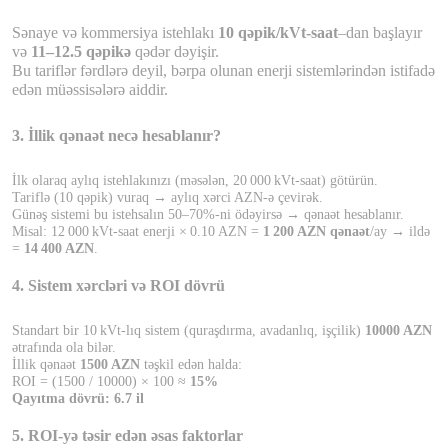
Sənaye və kommersiya istehlakı
10 qəpik/kVt-saat
–dan başlayır
və
11–12.5 qəpikə
qədər dəyişir.
Bu tariflər fərdlərə deyil, bərpa olunan enerji sistemlərindən istifadə
edən müəssisələrə aiddir.
3. İllik qənaət necə hesablanır?
İlk olaraq aylıq istehlakınızı (məsələn, 20
000
kVt-saat) g
ö
t
ü
r
ü
n.
Tariflə (10 qəpik) vuraq → aylıq xərci AZN-ə çevirək.
Günəş sistemi bu istehsalın 50–70%-ni ödəyirsə → qənaət hesablanır.
Misal: 12
000
kVt-saat enerji
×
0.10
AZN =
1
200
AZN q
ə
naət
/ay → ildə
=
14
400
AZN
.
4. Sistem xərcləri və ROI dövrü
Standart bir 10
kVt-l
ı
q sistem (quraşdırma, avadanlıq, işçilik)
10000 AZN
ətrafında ola bilər.
İllik qənaət
1500
AZN
təşkil edən halda:
ROI = (1500 / 10000) × 100 ≈
15%
Qayıtma dövrü: 6.7 il
5. ROI-yə təsir edən əsas faktorlar