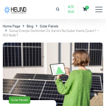
AZE
0
RUS
Home Page
Blog
Solar Panels
Günəş Enerjisi Sistemləri Öz Xərcini Nə Qədər Vaxta Çıxarır? —
ROI Nədir?
Solar Panels