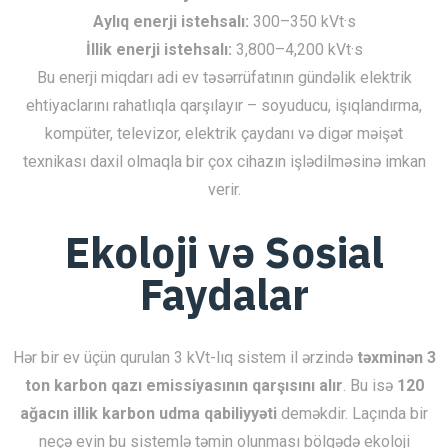
Aylıq enerji istehsalı:
300–350 kVt·s
İllik enerji istehsalı:
3,800–4,200 kVt·s
Bu enerji miqdarı adi ev təsərrüfatının gündəlik elektrik
ehtiyaclarını rahatlıqla qarşılayır – soyuducu, işıqlandırma,
kompüter, televizor, elektrik çaydanı və digər məişət
texnikası daxil olmaqla bir çox cihazın işlədilməsinə imkan
verir.
Ekoloji və Sosial
Faydalar
Hər bir ev üçün qurulan 3 kVt-lıq sistem il ərzində
təxminən 3
ton karbon qazı emissiyasının qarşısını alır
. Bu isə
120
ağacın illik karbon udma qabiliyyəti
deməkdir. Laçında bir
neçə evin bu sistemlə təmin olunması bölgədə ekoloji