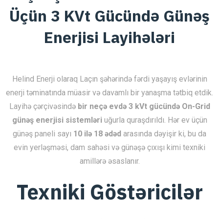
Üçün 3 KVt Gücündə Günəş
Enerjisi Layihələri
Helind Enerji olaraq Laçın şəhərində fərdi yaşayış evlərinin
enerji təminatında müasir və davamlı bir yanaşma tətbiq etdik.
Layihə çərçivəsində
bir neçə evdə 3 kVt gücündə On-Grid
günəş enerjisi sistemləri
uğurla quraşdırıldı. Hər ev üçün
günəş paneli sayı
10 ilə 18 ədəd
arasında dəyişir ki, bu da
evin yerləşməsi, dam sahəsi və günəşə çıxışı kimi texniki
amillərə əsaslanır.
Texniki Göstəricilər