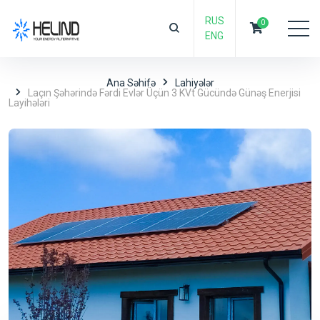
RUS
0
ENG
Ana Səhifə
Lahiyələr
Laçın Şəhərində Fərdi Evlər Üçün 3 KVt Gücündə Günəş Enerjisi
Layihələri