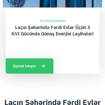
On Grid Sistemlər
Laçın Şəhərində Fərdi Evlər Üçün 3
KVt Gücündə Günəş Enerjisi Layihələri
Qiymət Istəyin
Laçın Şəhərində Fərdi Evlər