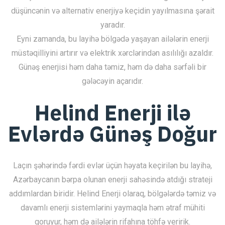
düşüncənin və alternativ enerjiyə keçidin yayılmasına şərait
yaradır.
Eyni zamanda, bu layihə bölgədə yaşayan ailələrin enerji
müstəqilliyini artırır və elektrik xərclərindən asılılığı azaldır.
Günəş enerjisi həm daha təmiz, həm də daha sərfəli bir
gələcəyin açarıdır.
Helind Enerji ilə
Evlərdə Günəş Doğur
Laçın şəhərində fərdi evlər üçün həyata keçirilən bu layihə,
Azərbaycanın bərpa olunan enerji sahəsində atdığı strateji
addımlardan biridir. Helind Enerji olaraq, bölgələrdə təmiz və
davamlı enerji sistemlərini yaymaqla həm ətraf mühiti
qoruyur, həm də ailələrin rifahına töhfə veririk.