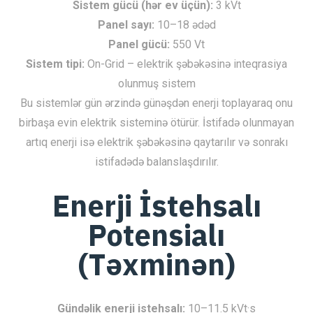
Sistem gücü (hər ev üçün):
3 kVt
Panel sayı:
10–18 ədəd
Panel gücü:
550 Vt
Sistem tipi:
On-Grid – elektrik şəbəkəsinə inteqrasiya
olunmuş sistem
Bu sistemlər gün ərzində günəşdən enerji toplayaraq onu
birbaşa evin elektrik sisteminə ötürür. İstifadə olunmayan
artıq enerji isə elektrik şəbəkəsinə qaytarılır və sonrakı
istifadədə balanslaşdırılır.
Enerji İstehsalı
Potensialı
(Təxminən)
Gündəlik enerji istehsalı:
10–11.5 kVt·s