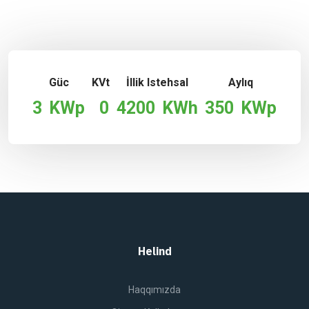
Güc
KVt
İllik Istehsal
Aylıq
3
KWp
0
4200
KWh
350
KWp
Helind
Haqqımızda